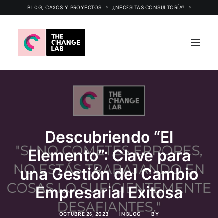
BLOG, CASOS Y PROYECTOS
¿NECESITAS CONSULTORÍA?
INICIO
CERTIFICACIÓN INTERNACIONAL
CONSULTORÍA
Descubriendo “El
PROGRAMAS Y TALLERES
Elemento”: Clave para
CHANGE LAB
una Gestión del Cambio
TLC SCHOOL
Empresarial Exitosa
OCTUBRE 26, 2023
|
IN
BLOG
|
BY