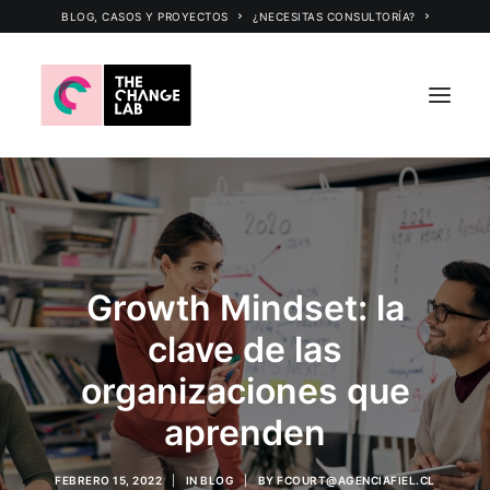
BLOG, CASOS Y PROYECTOS
¿NECESITAS CONSULTORÍA?
INICIO
CERTIFICACIÓN INTERNACIONAL
CONSULTORÍA
Growth Mindset: la
PROGRAMAS Y TALLERES
clave de las
CHANGE LAB
organizaciones que
TLC SCHOOL
aprenden
FEBRERO 15, 2022
|
IN
BLOG
|
BY
FCOURT@AGENCIAFIEL.CL